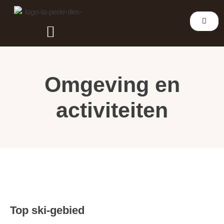
Omgeving & activiteiten
Beschikbaarheid en tarieven
Omgeving en
activiteiten
Top ski-gebied